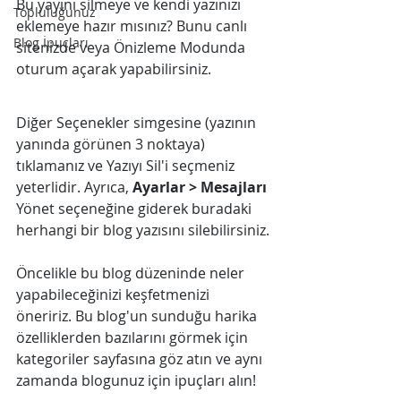
Bu yayını silmeye ve kendi yazınızı 
Topluluğunuz
eklemeye hazır mısınız? Bunu canlı 
Blog İpuçları
sitenizde veya Önizleme Modunda 
oturum açarak yapabilirsiniz.
Diğer Seçenekler simgesine (yazının 
yanında görünen 3 noktaya) 
tıklamanız ve Yazıyı Sil'i seçmeniz 
yeterlidir. Ayrıca, 
Ayarlar > Mesajları 
Yönet seçeneğine giderek buradaki 
herhangi bir blog yazısını silebilirsiniz.
Öncelikle bu blog düzeninde neler 
yapabileceğinizi keşfetmenizi 
öneririz. Bu blog'un sunduğu harika 
özelliklerden bazılarını görmek için 
kategoriler sayfasına göz atın ve aynı 
zamanda blogunuz için ipuçları alın!