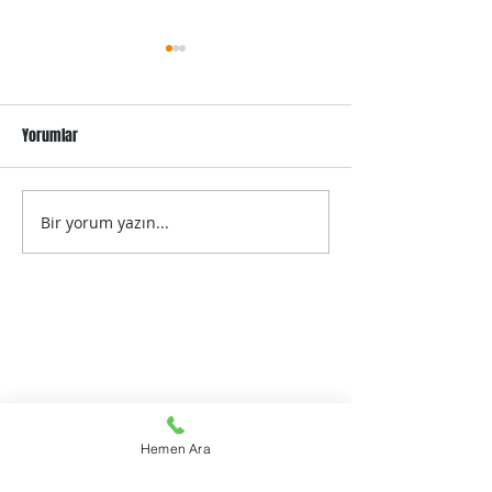
Yorumlar
Bir yorum yazın...
Blogunuzu Kategorilerle
Görüntüler & Videol
Düzenleyin
ve Metni Tasarlayı
iletişim
E-mail atarak ulaşabilirsiniz
Hemen Ara