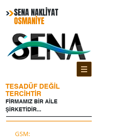
SENA NAKLİYAT
OSMANİYE
TESADÜF DEĞİL
TERCİHTİR
FİRMAMIZ BİR AİLE
ŞİRKETİDİR...
GSM:
0541 812 65 02