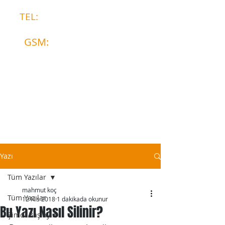
TEL:
0328 812 65 02
GSM:
0533 706 17 03
Yazı
Tüm Yazılar
mahmut koç
Tüm Yazılar
12 Nis 2018
1 dakikada okunur
Bu Yazı Nasıl Silinir?
Şimdi Başlayın