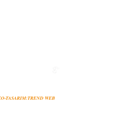
ır Cad. No:6,80010 Osmaniye
 saat açık
EO-TASARIM:TREND WEB