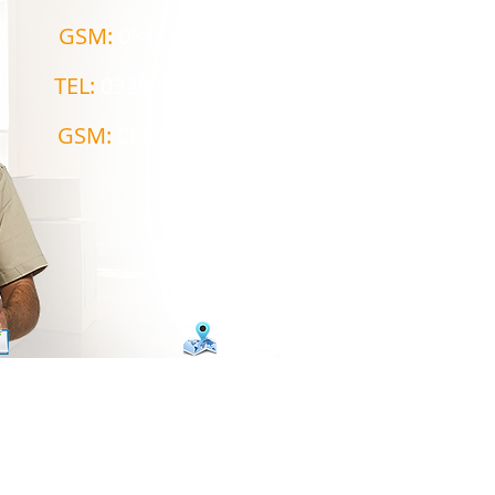
GSM:
0541 812 65 02
TEL:
0328 812 65 02
GSM:
0533 706 17 03
İŞİM
Blog
Members