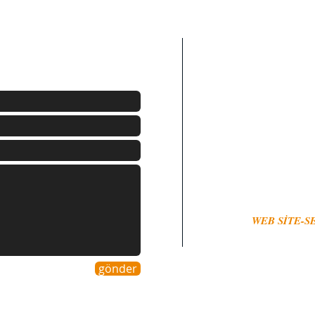
ADRES
İstiklal,Kemal Sat
Merkez/Osmaniye
(0328) 812 6502
Şu anda açık: 24
WEB SİTE-S
gönder