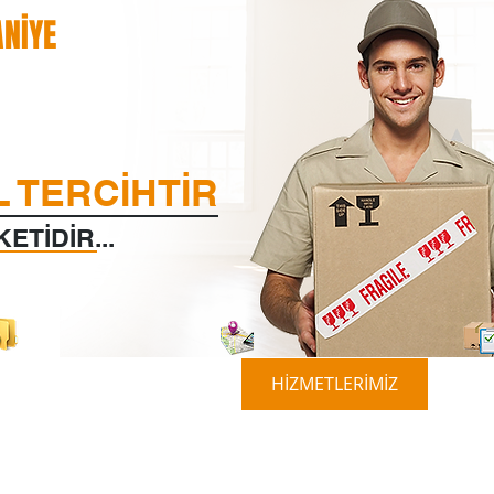
NİYE
 TERCİHTİR
ETİDİR...
ASANSÖRLÜ TAŞIMA
HİZMETLERİMİZ
İLET