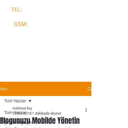
TEL:
0328 812 65 02
GSM:
0533 706 17 03
Yazı
Tüm Yazılar
mahmut koç
Tüm Yazılar
12 Nis 2018
1 dakikada okunur
Blogunuzu Mobilde Yönetin
Şimdi Başlayın