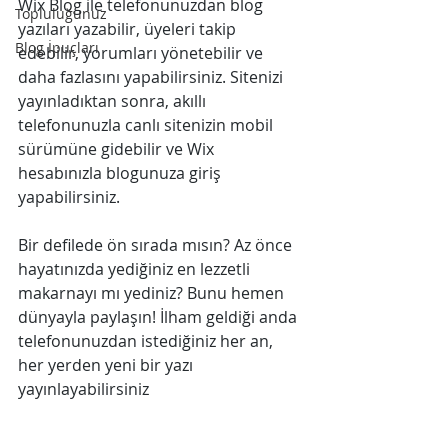
Wix Blog ile telefonunuzdan blog 
Topluluğunuz
yazıları yazabilir, üyeleri takip 
Blog İpuçları
edebilir, yorumları yönetebilir ve 
daha fazlasını yapabilirsiniz. Sitenizi 
yayınladıktan sonra, akıllı 
telefonunuzla canlı sitenizin mobil 
sürümüne gidebilir ve Wix 
hesabınızla blogunuza giriş 
yapabilirsiniz.
Bir defilede ön sırada mısın? Az önce 
hayatınızda yediğiniz en lezzetli 
makarnayı mı yediniz? Bunu hemen 
dünyayla paylaşın! İlham geldiği anda 
telefonunuzdan istediğiniz her an, 
her yerden yeni bir yazı 
yayınlayabilirsiniz