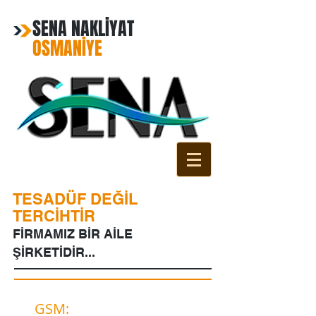
SENA NAKLİYAT
OSMANİYE
TESADÜF DEĞİL
TERCİHTİR
FİRMAMIZ BİR AİLE
ŞİRKETİDİR...
GSM:
0541 812 65 02