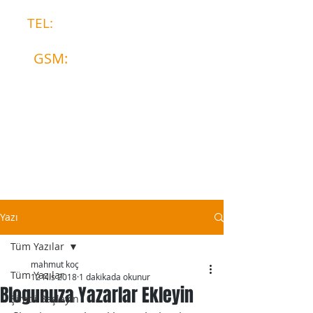
TEL:
0328 812 65 02
GSM:
0533 706 17 03
Yazı
Tüm Yazılar
mahmut koç
Tüm Yazılar
12 Nis 2018
1 dakikada okunur
Blogunuza Yazarlar Ekleyin
Şimdi Başlayın