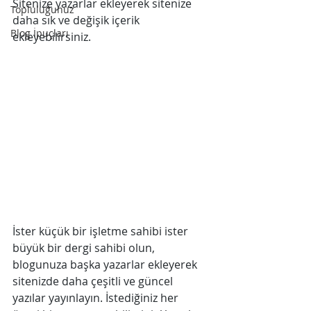
Sitenize yazarlar ekleyerek sitenize 
Topluluğunuz
daha sık ve değişik içerik 
Blog İpuçları
ekleyebilirsiniz.   
İster küçük bir işletme sahibi ister 
büyük bir dergi sahibi olun, 
blogunuza başka yazarlar ekleyerek 
sitenizde daha çeşitli ve güncel 
yazılar yayınlayın. İstediğiniz her 